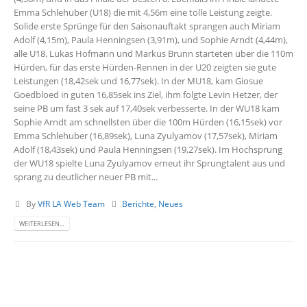
Emma Schlehuber (U18) die mit 4,56m eine tolle Leistung zeigte.
Solide erste Sprünge für den Saisonauftakt sprangen auch Miriam
Adolf (4,15m), Paula Henningsen (3,91m), und Sophie Arndt (4,44m),
alle U18. Lukas Hofmann und Markus Brunn starteten über die 110m
Hürden, für das erste Hürden-Rennen in der U20 zeigten sie gute
Leistungen (18,42sek und 16,77sek). In der MU18, kam Giosue
Goedbloed in guten 16,85sek ins Ziel, ihm folgte Levin Hetzer, der
seine PB um fast 3 sek auf 17,40sek verbesserte. In der WU18 kam
Sophie Arndt am schnellsten über die 100m Hürden (16,15sek) vor
Emma Schlehuber (16,89sek), Luna Zyulyamov (17,57sek), Miriam
Adolf (18,43sek) und Paula Henningsen (19,27sek). Im Hochsprung
der WU18 spielte Luna Zyulyamov erneut ihr Sprungtalent aus und
sprang zu deutlicher neuer PB mit...
By
VfR LA Web Team
Berichte
,
Neues
WEITERLESEN...