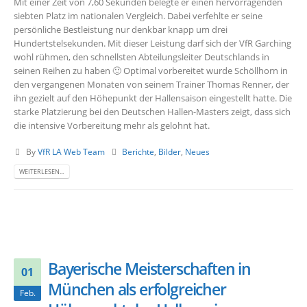
Mit einer Zeit von 7,60 Sekunden belegte er einen hervorragenden
siebten Platz im nationalen Vergleich. Dabei verfehlte er seine
persönliche Bestleistung nur denkbar knapp um drei
Hundertstelsekunden. Mit dieser Leistung darf sich der VfR Garching
wohl rühmen, den schnellsten Abteilungsleiter Deutschlands in
seinen Reihen zu haben 🙂 Optimal vorbereitet wurde Schöllhorn in
den vergangenen Monaten von seinem Trainer Thomas Renner, der
ihn gezielt auf den Höhepunkt der Hallensaison eingestellt hatte. Die
starke Platzierung bei den Deutschen Hallen-Masters zeigt, dass sich
die intensive Vorbereitung mehr als gelohnt hat.
By
VfR LA Web Team
Berichte
,
Bilder
,
Neues
WEITERLESEN...
Bayerische Meisterschaften in
01
München als erfolgreicher
Feb.