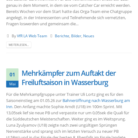
genau in dem Moment, in dem sie vom Catcher Car erreicht werden.
Bereits Wochen vor dem Start hatte das Orga-Team eine Chatgruppe
angelegt, in der Interessenten und Teilnehmende sich vernetzten,
Fragen loswerden und gemeinsam die...
By
VfR LA Web Team
Berichte
,
Bilder
,
Neues
WEITERLESEN...
Mehrkämpfer zum Auftakt der
01
Freiluftsaison in Wasserburg
Mai
Für die Mehrkampfgruppe unter Trainer Uli Lortz ging es für den
Saisoneinstieg am 01.05.26 zur
Bahneröffnung nach Wasserburg am
Inn
. Den Anfang machte Sophie Arndt (U18) im 100m Sprint. Mit
13,05sek lief sie neue PB und verpasste nur um 0,05sek die Quali für
die Süddeutschen Meisterschaften. Weiter ging es im Weitsprung.
Luna Zyulyamov (U18) zeigte nach zwei ungültigen Sprüngen
Nervenstärke und sprang sich im letzten Versuch zu neuer PB
(4,58m) und in das Finale der besten 8. Ebenfalls im Finale landete