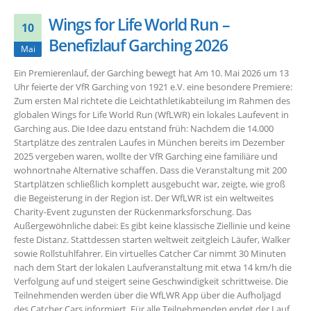
Wings for Life World Run –
10
Benefizlauf Garching 2026
Mai
Ein Premierenlauf, der Garching bewegt hat Am 10. Mai 2026 um 13
Uhr feierte der VfR Garching von 1921 e.V. eine besondere Premiere:
Zum ersten Mal richtete die Leichtathletikabteilung im Rahmen des
globalen Wings for Life World Run (WfLWR) ein lokales Laufevent in
Garching aus. Die Idee dazu entstand früh: Nachdem die 14.000
Startplätze des zentralen Laufes in München bereits im Dezember
2025 vergeben waren, wollte der VfR Garching eine familiäre und
wohnortnahe Alternative schaffen. Dass die Veranstaltung mit 200
Startplätzen schließlich komplett ausgebucht war, zeigte, wie groß
die Begeisterung in der Region ist. Der WfLWR ist ein weltweites
Charity-Event zugunsten der Rückenmarksforschung. Das
Außergewöhnliche dabei: Es gibt keine klassische Ziellinie und keine
feste Distanz. Stattdessen starten weltweit zeitgleich Läufer, Walker
sowie Rollstuhlfahrer. Ein virtuelles Catcher Car nimmt 30 Minuten
nach dem Start der lokalen Laufveranstaltung mit etwa 14 km/h die
Verfolgung auf und steigert seine Geschwindigkeit schrittweise. Die
Teilnehmenden werden über die WfLWR App über die Aufholjagd
des Catcher Cars informiert. Für alle Teilnehmenden endet der Lauf