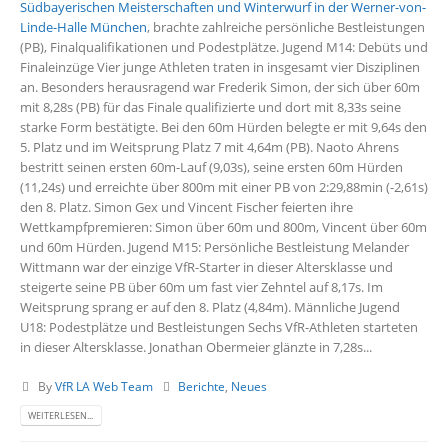
Südbayerischen Meisterschaften und Winterwurf in der Werner-von-
Linde-Halle München
, brachte zahlreiche persönliche Bestleistungen
(PB), Finalqualifikationen und Podestplätze. Jugend M14: Debüts und
Finaleinzüge Vier junge Athleten traten in insgesamt vier Disziplinen
an. Besonders herausragend war Frederik Simon, der sich über 60m
mit 8,28s (PB) für das Finale qualifizierte und dort mit 8,33s seine
starke Form bestätigte. Bei den 60m Hürden belegte er mit 9,64s den
5. Platz und im Weitsprung Platz 7 mit 4,64m (PB). Naoto Ahrens
bestritt seinen ersten 60m-Lauf (9,03s), seine ersten 60m Hürden
(11,24s) und erreichte über 800m mit einer PB von 2:29,88min (-2,61s)
den 8. Platz. Simon Gex und Vincent Fischer feierten ihre
Wettkampfpremieren: Simon über 60m und 800m, Vincent über 60m
und 60m Hürden. Jugend M15: Persönliche Bestleistung Melander
Wittmann war der einzige VfR-Starter in dieser Altersklasse und
steigerte seine PB über 60m um fast vier Zehntel auf 8,17s. Im
Weitsprung sprang er auf den 8. Platz (4,84m). Männliche Jugend
U18: Podestplätze und Bestleistungen Sechs VfR-Athleten starteten
in dieser Altersklasse. Jonathan Obermeier glänzte in 7,28s...
By
VfR LA Web Team
Berichte
,
Neues
WEITERLESEN...