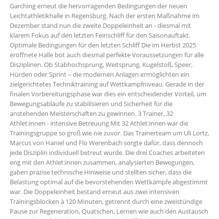
Garching erneut die hervorragenden Bedingungen der neuen
Leichtathletikhalle in Regensburg. Nach der ersten Maßnahme im
Dezember stand nun die zweite Doppeleinheit an - diesmal mit
klarem Fokus auf den letzten Feinschliff für den Saisonauftakt.
Optimale Bedingungen für den letzten Schliff Die im Herbst 2025
eröffnete Halle bot auch diesmal perfekte Voraussetzungen für alle
Disziplinen. Ob Stabhochsprung, Weitsprung, Kugelstoß, Speer,
Hürden oder Sprint – die modernen Anlagen ermöglichten ein
zielgerichtetes Techniktraining auf Wettkampfniveau. Gerade in der
finalen Vorbereitungsphase war dies ein entscheidender Vorteil, um
Bewegungsabläufe zu stabilisieren und Sicherheit für die
anstehenden Meisterschaften zu gewinnen. 3 Trainer, 32
Athlet:innen - intensive Betreuung Mit 32 Athlet:innen war die
Trainingsgruppe so groß wie nie zuvor. Das Trainerteam um Uli Lortz,
Marcus von Haniel und Flo Werenbach sorgte dafür, dass dennoch
jede Disziplin individuell betreut wurde. Die drei Coaches arbeiteten
eng mit den Athlet:innen zusammen, analysierten Bewegungen,
gaben präzise technische Hinweise und stellten sicher, dass die
Belastung optimal auf die bevorstehenden Wettkämpfe abgestimmt
war. Die Doppeleinheit bestand erneut aus zwei intensiven
Trainingsblöcken à 120 Minuten, getrennt durch eine zweistündige
Pause zur Regeneration, Quatschen, Lernen wie auch den Austausch