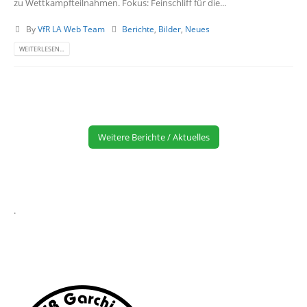
zu Wettkampfteilnahmen. Fokus: Feinschliff für die...
By
VfR LA Web Team
Berichte
,
Bilder
,
Neues
WEITERLESEN...
Weitere Berichte / Aktuelles
.