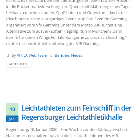
einholt, ist dein Lauf beendet. Die Startgelder fließen zu 100 Prozent
in die Rückenmarksforschung, um Querschnittslähmung eines Tages
heilbar zu machen. Laufen, Spaß haben und Gutes tun - das ist die
Idee hinter diesem einzigartigen Event. App Run Event in Garching -
organisiert vom VfR Garching Unter dem Motto „Du suchst eine
Alternative zum ausverkauften Flagship Run in München? Dann
komm für deinen Wings For Life Run gerne zu uns nach Garching.“
richtet die Leichtathletikabteilung des VfR Garching...
By
VfR LA Web Team
Berichte
,
Neues
WEITERLESEN...
Leichtathleten zum Feinschliff in der
10
Regensburger Leichtathletikhalle
Jan.
Regensburg, 10. Januar 2026 - Eine Woche vor den Südbayerischen
Hallenmeisterschaften nutzten die Leichtathlet:innen des VfR