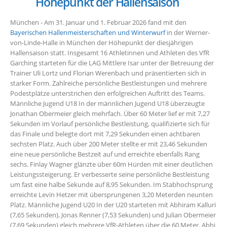
Höhepunkt der Hallensaison
München - Am 31. Januar und 1. Februar 2026 fand mit den
Bayerischen Hallenmeisterschaften und Winterwurf
in der Werner-
von-Linde-Halle in München der Höhepunkt der diesjährigen
Hallensaison statt. Insgesamt 16 Athletinnen und Athleten des VfR
Garching starteten für die LAG Mittlere Isar unter der Betreuung der
Trainer Uli Lortz und Florian Werenbach und präsentierten sich in
starker Form. Zahlreiche persönliche Bestleistungen und mehrere
Podestplätze unterstrichen den erfolgreichen Auftritt des Teams.
Männliche Jugend U18 In der männlichen Jugend U18 überzeugte
Jonathan Obermeier gleich mehrfach. Über 60 Meter lief er mit 7,27
Sekunden im Vorlauf persönliche Bestleistung, qualifizierte sich für
das Finale und belegte dort mit 7,29 Sekunden einen achtbaren
sechsten Platz. Auch über 200 Meter stellte er mit 23,46 Sekunden
eine neue persönliche Bestzeit auf und erreichte ebenfalls Rang
sechs. Finlay Wagner glänzte über 60m Hürden mit einer deutlichen
Leistungssteigerung. Er verbesserte seine persönliche Bestleistung
um fast eine halbe Sekunde auf 8,95 Sekunden. Im Stabhochsprung
erreichte Levin Hetzer mit übersprungenen 3,20 Meterden neunten
Platz. Männliche Jugend U20 In der U20 starteten mit Abhiram Kalluri
(7,65 Sekunden), Jonas Renner (7,53 Sekunden) und Julian Obermeier
(7,69 Sekunden) gleich mehrere VfR-Athleten über die 60 Meter. Abhi