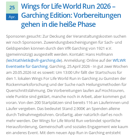
Wings for Life World Run 2026 –
25
Garching Edition: Vorbereitungen
Apr.
gehen in die heiße Phase
Sponsoren gesucht: Zur Deckung der Veranstaltungskosten suchen
wir noch Sponsoren. Zuwendungsbescheinigungen für Sach- und
Geldspenden können durch den VfR Garching von 1921 e.V.
(gemeinnützig) ausgestellt werden. Kontakt: Hans Hofmann
(
leichtathletik@vfr-garching.de
). Anmeldung: Online auf der
WfLWR
Eventseite für Garching
. Garching, 25.April 2026 - In gut zwei Wochen
am 20.05.2026 ist es soweit: Um 13:00 Uhr fällt der Startschuss für
den 1. lokalen Wings For Life World Run in Garching zu Gunsten der
Rückenmarksforschung und der Suche nach Heilungsmethoden für
Querschnittslähmung. Die Vorbereitungen laufen auf Hochtouren,
viele Punkte sind geklärt, manche noch in Arbeit, aber kommen gut
voran. Von den 200 Startplätzen sind bereits 116 an Läuferinnen und
Läufer vergeben. Das bedeutet Stand 2.900€ an Spenden alleine
durch Teilnahmegebühren. Großartig, aber natürlich darf es noch
mehr werden. Der Wings for Life World Run verbindet sportliche
Herausforderung, Gemeinschaft und soziales Engagement wie kaum
ein anderes Event. Mit dem neuen App Run in Garching entsteht