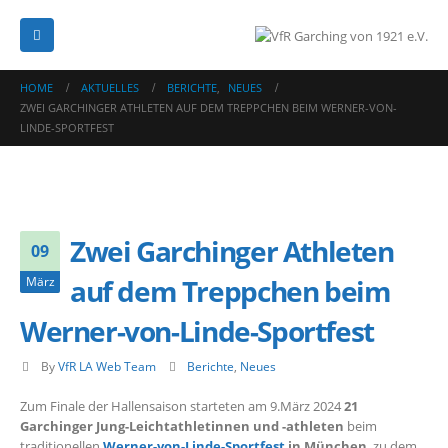
HOME
AKTUELLES
BERICHTE
,
NEUES
ZWEI GARCHINGER ATHLETEN AUF DEM TREPPCHEN BEIM WERNER-VON-
LINDE-SPORTFEST
Zwei Garchinger Athleten
09
auf dem Treppchen beim
März
Werner-von-Linde-Sportfest
By
VfR LA Web Team
Berichte
,
Neues
Zum Finale der Hallensaison starteten am 9.März 2024
21
Garchinger Jung-Leichtathletinnen und -athleten
beim
traditionellen
Werner-von-Linde-Sportfest
in München
, zu dem