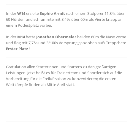
In der
W14
erzielte
Sophie Arndt
nach einem Stolperer 11,84s über
60 Hürden und schrammte mit 8,49s über 60m als Vierte knapp an
einem Podestplatz vorbei.
In der
M14
hatte
Jonathan Obermeier
bei den 60m die Nase vorne
und flog mit 7,75s und 3/100s Vorsprung ganz oben aufs Treppchen:
Erster Platz
!
Gratulation allen Starterinnen und Startern zu den großartigen
Leistungen. Jetzt heißt es für Trainerteam und Sportler sich auf die
Vorbereitung für die Freiluftsaison zu konzentrieren; die ersten
Wettkämpfe finden ab Mitte April statt.