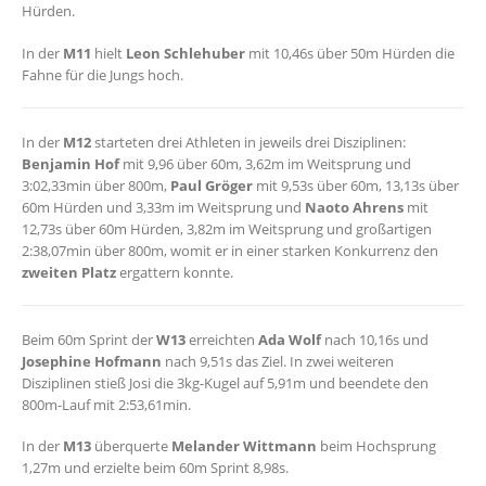
Hürden.
In der
M11
hielt
Leon Schlehuber
mit 10,46s über 50m Hürden die
Fahne für die Jungs hoch.
In der
M12
starteten drei Athleten in jeweils drei Disziplinen:
Benjamin Hof
mit 9,96 über 60m, 3,62m im Weitsprung und
3:02,33min über 800m,
Paul Gröger
mit 9,53s über 60m, 13,13s über
60m Hürden und 3,33m im Weitsprung und
Naoto Ahrens
mit
12,73s über 60m Hürden, 3,82m im Weitsprung und großartigen
2:38,07min über 800m, womit er in einer starken Konkurrenz den
zweiten Platz
ergattern konnte.
Beim 60m Sprint der
W13
erreichten
Ada Wolf
nach 10,16s und
Josephine Hofmann
nach 9,51s das Ziel. In zwei weiteren
Disziplinen stieß Josi die 3kg-Kugel auf 5,91m und beendete den
800m-Lauf mit 2:53,61min.
In der
M13
überquerte
Melander Wittmann
beim Hochsprung
1,27m und erzielte beim 60m Sprint 8,98s.