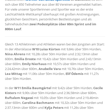
sich über 850 Teilnehmer aus über 80 Vereinen angemeldet hatten.
Für viele unserer Sportlerinnen und Sportler war es der erste
Leichtathletik-Wettkampf überhaupt mit großen Anstrengungen,
glücklichen Gesichtern, persönlichen Bestleistungen und als
Sahnehäubchen
zwei Podestplätze über 60m Sprint und im
800m Lauf
.
Gleich 13 Athletinnen und Athleten waren bei den Jüngsten am Start:
In der Altersklasse
W10
Luisa Kürten
mit 9,84s über 50m Hürden,
Nina Ahrens
mit 10,28s über 50m Hürden und 2:32,13min über
600m,
Emilia Droste
mit 10,42s über 50m Hürden und 2:43,13min
über 600m,
Emily Nierhaus
mit 10,57s über 60m Hürden und
2:24,42min über 600m,
Anabelle Vara
mit 10,76s über 50m Hürden,
Lea Mittag
mit 11,06s über 50m Hürden,
Elif Ödemis
mit 11,27s
über 50m Hürden.
In der
W11
Emilia Baumgärtel
mit 9,42s über 50m Hürden,
Cecile
Kisters
mit 9,90s über 50m Hürden und 2:36,58min über 600m,
Ruftalem Negassi
mit 10,05s über 50m Hürden und 2:19,46min
über 600m,
Carolina
Bachmann
mit 10,32s über 50m Hürden und
2:37,13min über 600m und
Kylja Peters
mit 11,26s über 50m