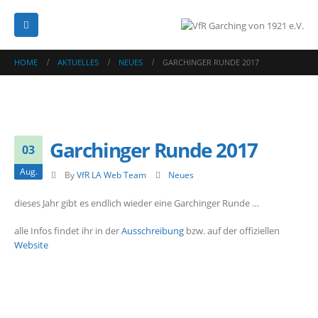
HOME
AKTUELLES
NEUES
GARCHINGER RUNDE 2017
Garchinger Runde 2017
03
Aug.
By
VfR LA Web Team
Neues
dieses Jahr gibt es endlich wieder eine Garchinger Runde …
alle Infos findet ihr in der
Ausschreibung
bzw. auf der offiziellen
Website